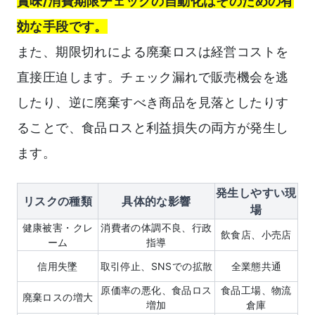
賞味/消費期限チェックの自動化はそのための有
効な手段です。
また、期限切れによる廃棄ロスは経営コストを
直接圧迫します。チェック漏れで販売機会を逃
したり、逆に廃棄すべき商品を見落としたりす
ることで、食品ロスと利益損失の両方が発生し
ます。
発生しやすい現
リスクの種類
具体的な影響
場
健康被害・クレ
消費者の体調不良、行政
飲食店、小売店
ーム
指導
信用失墜
取引停止、SNSでの拡散
全業態共通
原価率の悪化、食品ロス
食品工場、物流
廃棄ロスの増大
増加
倉庫