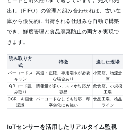
ピードと耐久性の面で適しています。先入れ先
出し（FIFO）の管理と組み合わせれば、古い在
庫から優先的に出荷される仕組みを自動で構築
でき、鮮度管理と食品廃棄防止の両方を実現で
きます。
読み取り方
特徴
適した現場
式
バーコードス
高速・正確、専用端末が必要
小売店、物流倉
キャン
な場合あり
庫
QRコード読
情報量が多い、スマホ対応が
飲食店、小規模
み取り
容易
工場
OCR・AI画像
バーコードなしでも対応、印
食品工場、検品
認識
字劣化にも強い
ライン
IoTセンサーを活用したリアルタイム監視