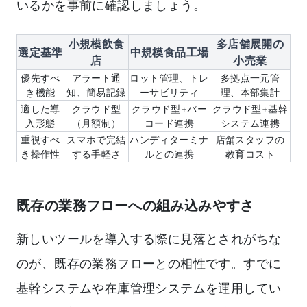
いるかを事前に確認しましょう。
小規模飲食
多店舗展開の
選定基準
中規模食品工場
店
小売業
優先すべ
アラート通
ロット管理、トレ
多拠点一元管
き機能
知、簡易記録
ーサビリティ
理、本部集計
適した導
クラウド型
クラウド型+バー
クラウド型+基幹
入形態
（月額制）
コード連携
システム連携
重視すべ
スマホで完結
ハンディターミナ
店舗スタッフの
き操作性
する手軽さ
ルとの連携
教育コスト
既存の業務フローへの組み込みやすさ
新しいツールを導入する際に見落とされがちな
のが、既存の業務フローとの相性です。すでに
基幹システムや在庫管理システムを運用してい