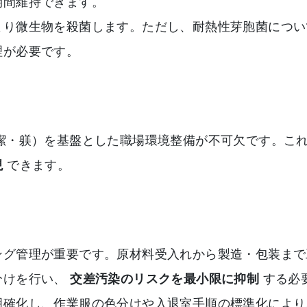
期間維持できます。
より微生物を殺菌します。ただし、耐熱性芽胞菌につい
理が必要です。
潔・躾）を基盤とした職場環境整備が不可欠です。こ
現
できます。
ング管理が重要です。原材料受入れから製造・包装まで
分けを行い、
交差汚染のリスクを最小限に抑制
する必
明確化し、作業服の色分けや入退室手順の標準化により