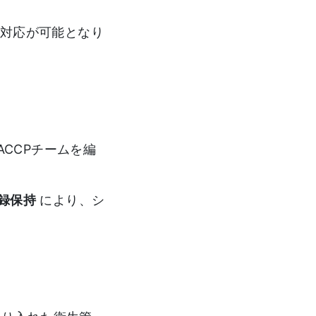
な対応が可能となり
ACCPチームを編
録保持
により、シ