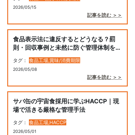
2026/05/15
記事を読む ＞＞
食品表示法に違反するとどうなる？罰
則・回収事例と未然に防ぐ管理体制を解
説
タグ：
食品工場,
賞味/消費期限
2026/05/08
記事を読む ＞＞
サバ缶の宇宙食採用に学ぶHACCP｜現
場で活きる厳格な管理手法
タグ：
食品工場,
HACCP
2026/05/01