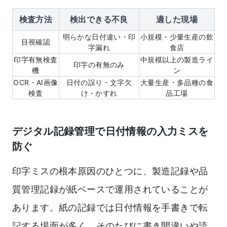
検査方法
検出できる不良
適した現場
明らかな日付違い・印
小規模・少量生産の飲
目視確認
字漏れ
食店
印字有無検査
中規模以上の製造ライ
印字の有無のみ
機
ン
OCR・AI画像
日付の誤り・文字欠
大量生産・多品種の食
検査
け・かすれ
品工場
デジタル記録管理で日付情報の入力ミスを
防ぐ
印字ミスの根本原因のひとつに、製造記録や品
質管理記録が紙ベースで運用されていることが
あります。紙の記録では日付情報を手書きで転
記する場面が多く、そのたびに書き間違いや読