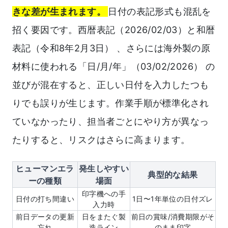
きな差が生まれます。
日付の表記形式も混乱を
招く要因です。西暦表記（2026/02/03）と和暦
表記（令和8年2月3日） 、さらには海外製の原
材料に使われる「日/月/年」（03/02/2026） の
並びが混在すると、正しい日付を入力したつも
りでも誤りが生じます。作業手順が標準化され
ていなかったり、担当者ごとにやり方が異なっ
たりすると、リスクはさらに高まります。
ヒューマンエラ
発生しやすい
典型的な結果
ーの種類
場面
印字機への手
日付の打ち間違い
1日〜1年単位の日付ズレ
入力時
前日データの更新
日をまたぐ製
前日の賞味/消費期限がそ
忘れ
造ライン
のまま印字