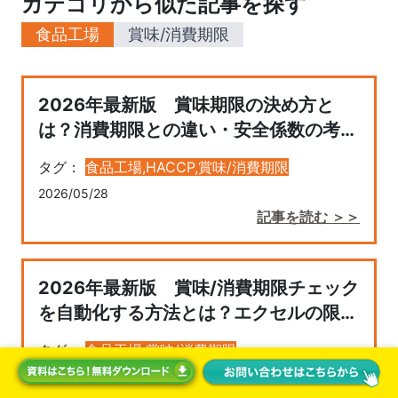
カテゴリから似た記事を探す
食品工場
賞味/消費期限
2026年最新版 賞味期限の決め方と
は？消費期限との違い・安全係数の考え
方までわかりやすく解説
タグ：
食品工場,
HACCP,
賞味/消費期限
2026/05/28
記事を読む ＞＞
2026年最新版 賞味/消費期限チェック
を自動化する方法とは？エクセルの限界
とクラウド管理のすすめ
タグ：
食品工場,
賞味/消費期限
2026/05/22