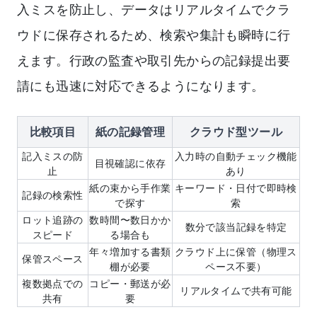
入ミスを防止し、データはリアルタイムでクラ
ウドに保存されるため、検索や集計も瞬時に行
えます。行政の監査や取引先からの記録提出要
請にも迅速に対応できるようになります。
比較項目
紙の記録管理
クラウド型ツール
記入ミスの防
入力時の自動チェック機能
目視確認に依存
止
あり
紙の束から手作業
キーワード・日付で即時検
記録の検索性
で探す
索
ロット追跡の
数時間〜数日かか
数分で該当記録を特定
スピード
る場合も
年々増加する書類
クラウド上に保管（物理ス
保管スペース
棚が必要
ペース不要）
複数拠点での
コピー・郵送が必
リアルタイムで共有可能
共有
要