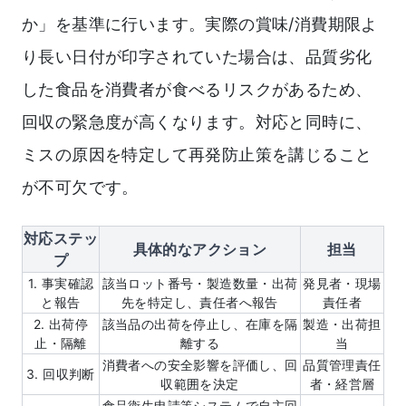
か」を基準に行います。実際の賞味/消費期限よ
り長い日付が印字されていた場合は、品質劣化
した食品を消費者が食べるリスクがあるため、
回収の緊急度が高くなります。対応と同時に、
ミスの原因を特定して再発防止策を講じること
が不可欠です。
対応ステッ
具体的なアクション
担当
プ
1. 事実確認
該当ロット番号・製造数量・出荷
発見者・現場
と報告
先を特定し、責任者へ報告
責任者
2. 出荷停
該当品の出荷を停止し、在庫を隔
製造・出荷担
止・隔離
離する
当
消費者への安全影響を評価し、回
品質管理責任
3. 回収判断
収範囲を決定
者・経営層
食品衛生申請等システムで自主回