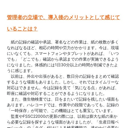
管理者の立場で、導入後のメリットとして感じて
いることは？
　紙の記録の確認や承認、署名などの作業は、紙の枚数が多く
なればなるほど、相応の時間や労力がかかります。今は、現場
にいなくても、スマートフォンやタブレットがあれば、「いつ
でも」「どこでも」確認から承認までの作業が実施できるよう
になりました。体感的には1日30分以上の時間が削減できたよ
うに感じます。

　以前は、外出や出張があると、数日分の記録をまとめて確認
するような場面もありました。しかし、それではタイムリーな
対応はできません。今は記録を見て「気になる点」があれば、
即座に確認や対応することができるようになりました。

　また、微生物検査では、日をまたいで記録を残したい場面も
あります。ハレコードでは、作業中の段階であっても、記録の
「一時保存」が可能で、この機能はとても重宝しています。

　監査やFSSC22000の更新の際には、以前は膨大な紙の束か
ら必要な記録を探すような場面がありましたが、「生産日報ベ
ーシック」の「タグ」付けによる検索機能で、速やかに必要な