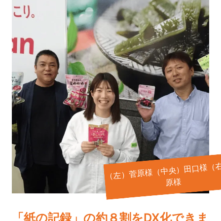
（左）菅原様（中央）田口様（
原様
「紙の記録」の約８割をDX化できま