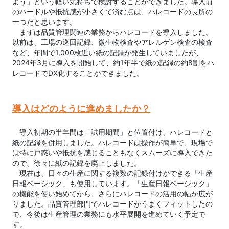
よう」という軽い気持ちで検討することができました。導入前
のハードルや抵抗感が小さくて済む点は、ハレコードの長所の
一つだと思います。

　まずは品質管理関連の業務からハレコードを導入しました。
以前は、工場の巡回記録、微生物検査やアレルゲン検査の検査
など、年間で1,000枚近い紙の記録が発生していましたが、
2024年3月に導入を開始して、約1年半で紙の記録の約8割をハ
レコードでDX化することができました。
導入はどのように進めましたか？
　導入初期の半年間は「試用期間」と位置付け、ハレコードと
紙の記録を併用しました。ハレコードは操作が簡単で、現場で
は特に戸惑いや抵抗を感じることもなくスムーズに導入できた
ので、徐々に紙の記録を廃止しました。

　現在は、日々の生産に関する複数の記録付けができる「生産
日報ベーシック」も使用しています。「生産日報ベーシック」
の機能を使い始めてから、さらにハレコードの活用の幅が広が
りました。品質管理部門でハレコードがうまくフィットしたの
で、今後は生産管理の業務にも水平展開を進めていく予定で
す。